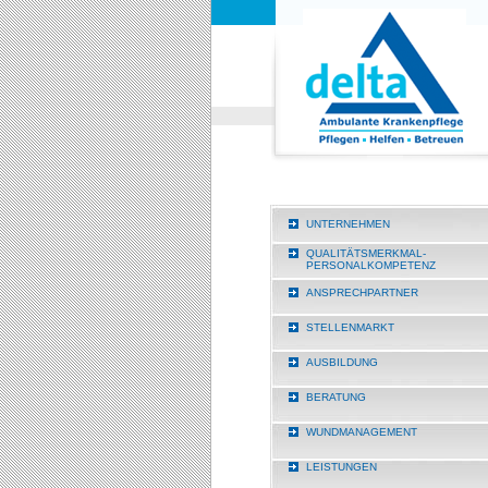
UNTERNEHMEN
QUALITÄTSMERKMAL-
PERSONALKOMPETENZ
ANSPRECHPARTNER
STELLENMARKT
AUSBILDUNG
BERATUNG
WUNDMANAGEMENT
LEISTUNGEN