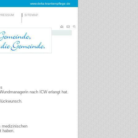
www.delta-krankenpflege.de
PRESSUM
SITEMAP
ss
zur Wundmanagerin nach ICW erlangt hat.
 Glückwunsch.
s medizinischen
t haben.